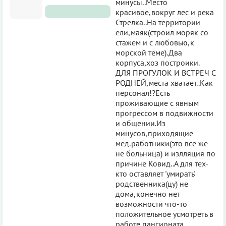
минусы..Место
красивое,вокруг лес и река
Стрелка..На территории
ели,маяк(строил моряк со
стажем и с любовью,к
морской теме).Два
корпуса,хоз построики.
ДЛЯ ПРОГУЛОК И ВСТРЕЧ С
РОДНЕЙ,места хватает..Как
персонал!?Есть
проживающие с явным
прогрессом в подвижности
и общении.Из
минусов,приходящие
мед.работники(это всё же
не больница) и излляция по
причине Ковид..А для тех-
кто оставляет 'умирать'
родственника(цу) не
дома,конечно нет
возможности что-то
положительное усмотреть в
работе пансионата..