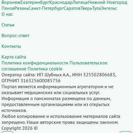
Воронеж
Екатеринбург
Краснодар
Липецк
Нижний Новгород
Пенза
Рязань
Санкт-Петербург
Саратов
Тверь
Тула
Энгельс
О нас
Статьи
Вопрос-ответ
Контакты
Карта сайта
Политика конфиденциальности
Пользовательское
соглашение
Политика cookie
Оператор сайта: ИП Шубных А.А., ИНН 325502806683,
ОГРНИП 316325600085756
Портал является информационным агрегатором и не
оказывает медицинских или социальных услуг.
Информация о пансионатах размещена по данным,
предоставленным организациями или из открытых
источников.
Любое копирование и использование материалов сайта
запрещено. Наши авторские права защищены законом.
Copyright 2026 ©