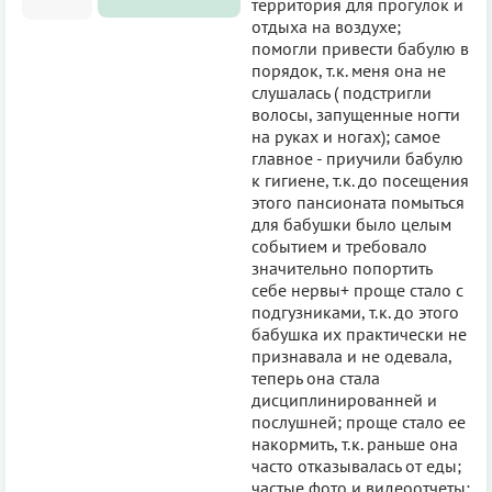
территория для прогулок и
отдыха на воздухе;
помогли привести бабулю в
порядок, т.к. меня она не
слушалась ( подстригли
волосы, запущенные ногти
на руках и ногах); самое
главное - приучили бабулю
к гигиене, т.к. до посещения
этого пансионата помыться
для бабушки было целым
событием и требовало
значительно попортить
себе нервы+ проще стало с
подгузниками, т.к. до этого
бабушка их практически не
признавала и не одевала,
теперь она стала
дисциплинированней и
послушней; проще стало ее
накормить, т.к. раньше она
часто отказывалась от еды;
частые фото и видеоотчеты;