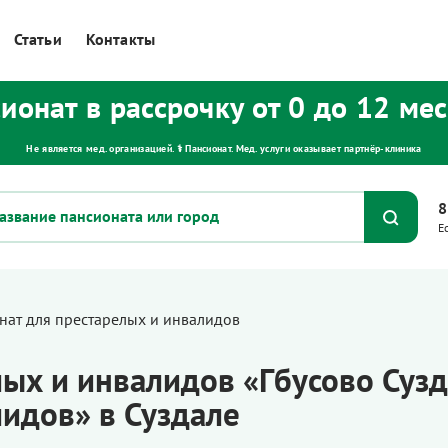
Статьи
Контакты
ионат в рассрочку от 0 до 12 ме
Не является мед. организацией. ⚕ Пансионат. Мед. услуги оказывает партнёр‑клиника
8
Е
нат для престарелых и инвалидов
лых и инвалидов «Гбусово Суз
идов» в Суздале