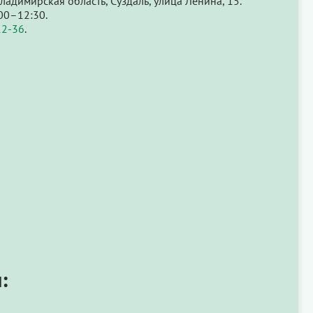
ладимирская область, Суздаль, улица Ленина, 15.
00–12:30.
12-36
.
: