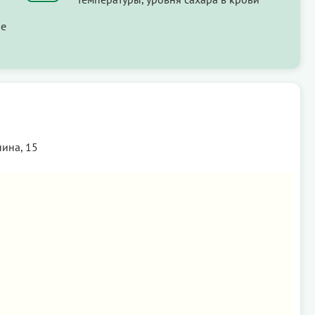
ые
нина, 15