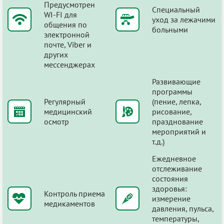
Предусмотрен
Специальный
WI-FI для
уход за лежачими
общения по
больными
электронной
почте, Viber и
других
мессенджерах
Развивающие
программы
Регулярный
(пение, лепка,
медицинский
рисование,
осмотр
празднование
мероприятий и
т.д.)
Ежедневное
отслеживание
состояния
здоровья:
Контроль приема
измерение
медикаментов
давления, пульса,
температуры,