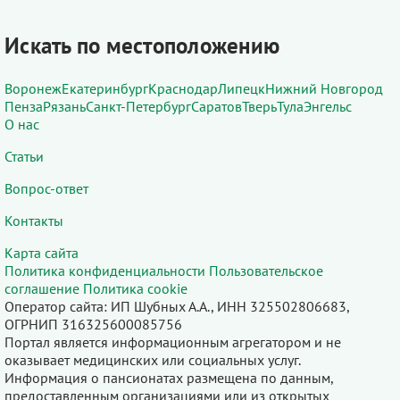
Искать по местоположению
Воронеж
Екатеринбург
Краснодар
Липецк
Нижний Новгород
Пенза
Рязань
Санкт-Петербург
Саратов
Тверь
Тула
Энгельс
О нас
Статьи
Вопрос-ответ
Контакты
Карта сайта
Политика конфиденциальности
Пользовательское
соглашение
Политика cookie
Оператор сайта: ИП Шубных А.А., ИНН 325502806683,
ОГРНИП 316325600085756
Портал является информационным агрегатором и не
оказывает медицинских или социальных услуг.
Информация о пансионатах размещена по данным,
предоставленным организациями или из открытых