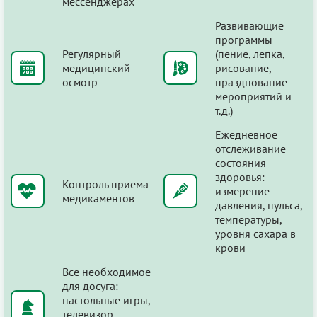
мессенджерах
Развивающие
программы
Регулярный
(пение, лепка,
медицинский
рисование,
осмотр
празднование
мероприятий и
т.д.)
Ежедневное
отслеживание
состояния
здоровья:
Контроль приема
измерение
медикаментов
давления, пульса,
температуры,
уровня сахара в
крови
Все необходимое
для досуга:
настольные игры,
телевизор,