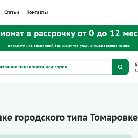
Статьи
Контакты
ионат в рассрочку от 0 до 12 ме
Не является мед. организацией. ⚕ Пансионат. Мед. услуги оказывает партнёр‑клиника
8
Е
ке городского типа Томаровке