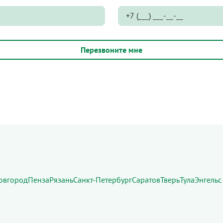
овгород
Пенза
Рязань
Санкт-Петербург
Саратов
Тверь
Тула
Энгельс