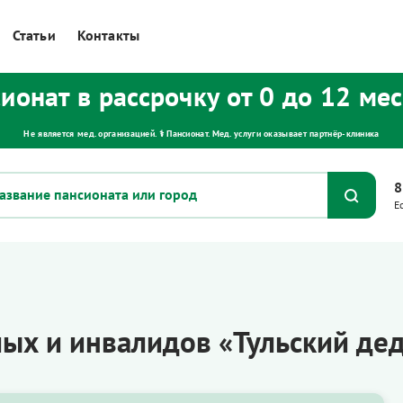
Статьи
Контакты
ионат в рассрочку от 0 до 12 ме
Не является мед. организацией. ⚕ Пансионат. Мед. услуги оказывает партнёр‑клиника
8
Е
ых и инвалидов «Тульский дед