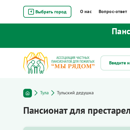
О нас
Вопрос-ответ
Выбрать город
Панс
Тула
Тульский дедушка
Пансионат для престарел