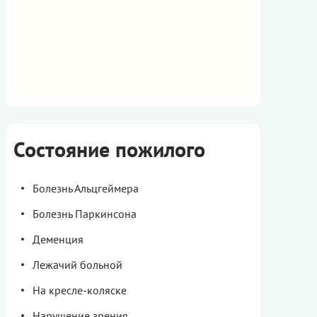
Состояние пожилого
Болезнь Альцгеймера
Болезнь Паркинсона
Деменция
Лежачий больной
На кресле-коляске
Нарушение зрения