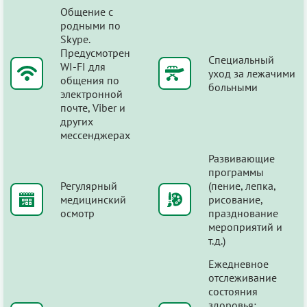
Общение с
родными по
Skype.
Предусмотрен
Специальный
WI-FI для
уход за лежачими
общения по
больными
электронной
почте, Viber и
других
мессенджерах
Развивающие
программы
Регулярный
(пение, лепка,
медицинский
рисование,
осмотр
празднование
мероприятий и
т.д.)
Ежедневное
отслеживание
состояния
здоровья: