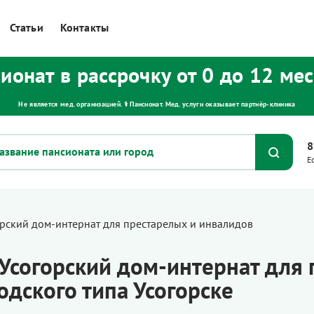
Статьи
Контакты
ионат в рассрочку от 0 до 12 ме
Не является мед. организацией. ⚕ Пансионат. Мед. услуги оказывает партнёр‑клиника
8
Е
орский дом-интернат для престарелых и инвалидов
Усогорский дом-интернат для 
одского типа Усогорске