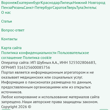
Воронеж
Екатеринбург
Краснодар
Липецк
Нижний Новгород
Пенза
Рязань
Санкт-Петербург
Саратов
Тверь
Тула
Энгельс
О нас
Статьи
Вопрос-ответ
Контакты
Карта сайта
Политика конфиденциальности
Пользовательское
соглашение
Политика cookie
Оператор сайта: ИП Шубных А.А., ИНН 325502806683,
ОГРНИП 316325600085756
Портал является информационным агрегатором и не
оказывает медицинских или социальных услуг.
Информация о пансионатах размещена по данным,
предоставленным организациями или из открытых
источников.
Любое копирование и использование материалов сайта
запрещено. Наши авторские права защищены законом.
Copyright 2026 ©