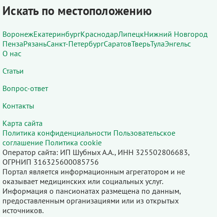
Искать по местоположению
Воронеж
Екатеринбург
Краснодар
Липецк
Нижний Новгород
Пенза
Рязань
Санкт-Петербург
Саратов
Тверь
Тула
Энгельс
О нас
Статьи
Вопрос-ответ
Контакты
Карта сайта
Политика конфиденциальности
Пользовательское
соглашение
Политика cookie
Оператор сайта: ИП Шубных А.А., ИНН 325502806683,
ОГРНИП 316325600085756
Портал является информационным агрегатором и не
оказывает медицинских или социальных услуг.
Информация о пансионатах размещена по данным,
предоставленным организациями или из открытых
источников.