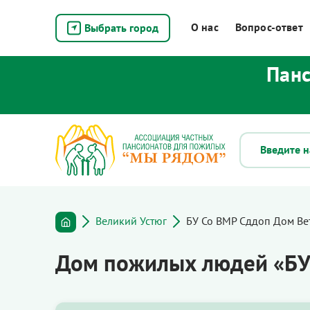
О нас
Вопрос-ответ
Выбрать город
Панс
Великий Устюг
БУ Со ВМР Сддоп Дом Ве
Дом пожилых людей «БУ 