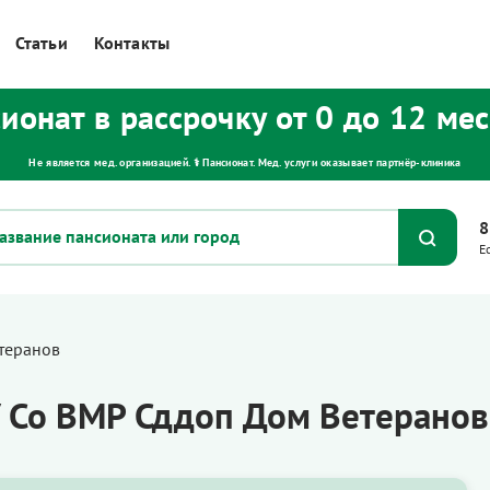
Статьи
Контакты
ионат в рассрочку от 0 до 12 ме
Не является мед. организацией. ⚕ Пансионат. Мед. услуги оказывает партнёр‑клиника
8
Е
теранов
Со ВМР Сддоп Дом Ветеранов»