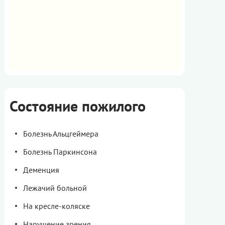
Состояние пожилого
Болезнь Альцгеймера
Болезнь Паркинсона
Деменция
Лежачий больной
На кресле-коляске
Нарушение зрения