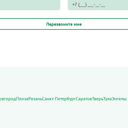
овгород
Пенза
Рязань
Санкт-Петербург
Саратов
Тверь
Тула
Энгельс