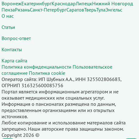
Воронеж
Екатеринбург
Краснодар
Липецк
Нижний Новгород
Пенза
Рязань
Санкт-Петербург
Саратов
Тверь
Тула
Энгельс
О нас
Статьи
Вопрос-ответ
Контакты
Карта сайта
Политика конфиденциальности
Пользовательское
соглашение
Политика cookie
Оператор сайта: ИП Шубных А.А., ИНН 325502806683,
ОГРНИП 316325600085756
Портал является информационным агрегатором и не
оказывает медицинских или социальных услуг.
Информация о пансионатах размещена по данным,
предоставленным организациями или из открытых
источников.
Любое копирование и использование материалов сайта
запрещено. Наши авторские права защищены законом.
Copyright 2026 ©