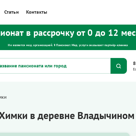
Статьи
Контакты
ионат в рассрочку от 0 до 12 ме
Не является мед. организацией. ⚕ Пансионат. Мед. услуги оказывает партнёр‑клиника
8
Е
мки
 Химки в деревне Владычином