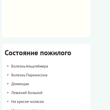
Состояние пожилого
Болезнь Альцгеймера
Болезнь Паркинсона
Деменция
Лежачий больной
На кресле-коляске