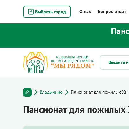
О нас
Вопрос-ответ
Выбрать город
Панс
Владычино
Пансионат для пожилых Хи
Пансионат для пожилых