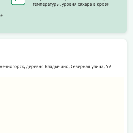
температуры, уровня сахара в крови
ые
нечногорск, деревня Владычино, Северная улица, 59