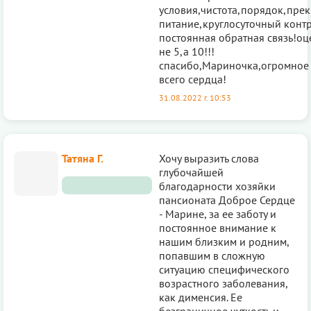
условия,чистота,порядок,пре
питание,круглосуточный контр
постоянная обратная связь!оц
не 5,а 10!!!
спасибо,Мариночка,огромное 
всего сердца!
31.08.2022 г. 10:53
Татяна Г.
Хочу выразить слова
глубочайшей
благодарности хозяйки
пансионата Доброе Сердце
- Марине, за ее заботу и
постоянное внимание к
нашим близким и родним,
попавшим в сложную
ситуацию специфического
возрастного заболевания,
как дименсия. Ее
безграничное чуткость и