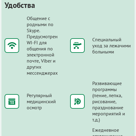
Удобства
Общение с
родными по
Skype.
Предусмотрен
Специальный
WI-FI для
уход за лежачими
общения по
больными
электронной
почте, Viber и
других
мессенджерах
Развивающие
программы
Регулярный
(пение, лепка,
медицинский
рисование,
осмотр
празднование
мероприятий и
т.д.)
Ежедневное
отслеживание