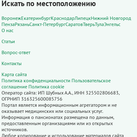
Искать по местоположению
Воронеж
Екатеринбург
Краснодар
Липецк
Нижний Новгород
Пенза
Рязань
Санкт-Петербург
Саратов
Тверь
Тула
Энгельс
О нас
Статьи
Вопрос-ответ
Контакты
Карта сайта
Политика конфиденциальности
Пользовательское
соглашение
Политика cookie
Оператор сайта: ИП Шубных А.А., ИНН 325502806683,
ОГРНИП 316325600085756
Портал является информационным агрегатором и не
оказывает медицинских или социальных услуг.
Информация о пансионатах размещена по данным,
предоставленным организациями или из открытых
источников.
Любое копирование и использование материалов сайта