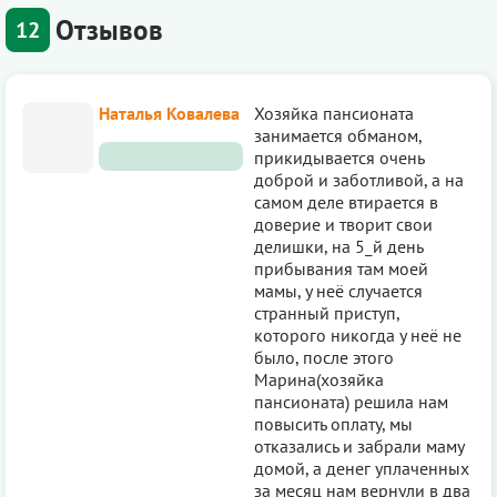
Отзывов
12
Наталья Ковалева
Хозяйка пансионата
занимается обманом,
прикидывается очень
доброй и заботливой, а на
самом деле втирается в
доверие и творит свои
делишки, на 5_й день
прибывания там моей
мамы, у неё случается
странный приступ,
которого никогда у неё не
было, после этого
Марина(хозяйка
пансионата) решила нам
повысить оплату, мы
отказались и забрали маму
домой, а денег уплаченных
за месяц нам вернули в два