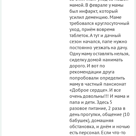
мамой. В феврале у мамы
был инфаркт, который
усилил деменцию. Маме
требовался круглосуточный
уход, приём вовремя
таблеток. А тут и дачный
сезон начался, папе нужно
постоянно уезжать на дачу.
Одну маму оставлять нельзя,
сиделку домой нанимать
дорого. И вот по
рекомендации друга
попробовали определить
маму в частный пансионат
«Доброе сердце». И все
очень довольны!!! И мама и
папа и дети. Здесь 5
разовое питание, 2 раза в
день прогулки, общение (10
бабушек), домашняя
обстановка, и днём и ночью
есть персонал. Если что-то