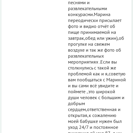
песнями и
развлекательными
конкурасми.Марина
переодически присылает
фото и видио отчёт об
пище принимаемой на
завтрак,обед или ужин),об
прогулке на свежем
воздухе и так же фото об
развлекательных
мероприятиях .Если вы
столкнулись с такой же
проблемой как и я,советую
вам пообщаться с Мариной
и вы сами всё увидите и
поймете ,это широкой
души человек с большим и
добрым
сердцем,ответственная и
открытая,к сожалению
моей бабушке нужен был
уход 24/7 и постоянное
внимание ей уже 87 ,я ни