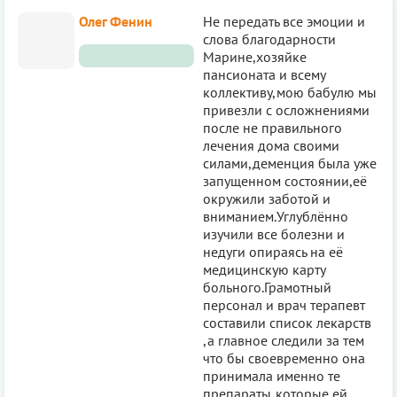
Олег Фенин
Не передать все эмоции и
слова благодарности
Марине,хозяйке
пансионата и всему
коллективу,мою бабулю мы
привезли с осложнениями
после не правильного
лечения дома своими
силами,деменция была уже
запущенном состоянии,её
окружили заботой и
вниманием.Углублённо
изучили все болезни и
недуги опираясь на её
медицинскую карту
больного.Грамотный
персонал и врач терапевт
составили список лекарств
,а главное следили за тем
что бы своевременно она
принимала именно те
препараты,которые ей