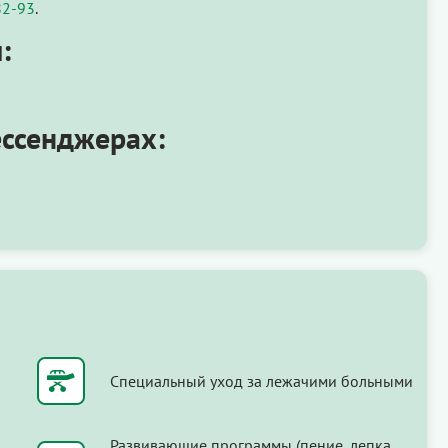
82-93
.
:
ессенджерах:
Специальный уход за лежачими больными
Развивающие программы (пение, лепка,