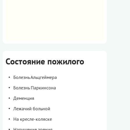
Состояние пожилого
Болезнь Альцгеймера
Болезнь Паркинсона
Деменция
Лежачий больной
На кресле-коляске
Нарушение зрения