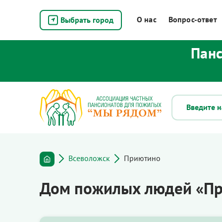
О нас
Вопрос-ответ
Выбрать город
Панс
Всеволожск
Приютино
Дом пожилых людей «Пр