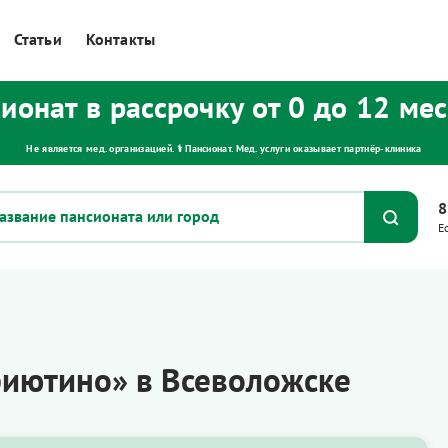
Статьи
Контакты
ионат в рассрочку от 0 до 12 ме
Не является мед. организацией. ⚕ Пансионат. Мед. услуги оказывает партнёр‑клиника
8
Е
иютино» в Всеволожске