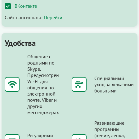
ВКонтакте
Сайт пансионата:
Перейти
Удобства
Общение с
родными по
Skype.
Предусмотрен
Специальный
WI-FI для
уход за лежачими
общения по
больными
электронной
почте, Viber и
других
мессенджерах
Развивающие
программы
Регулярный
(пение, лепка,