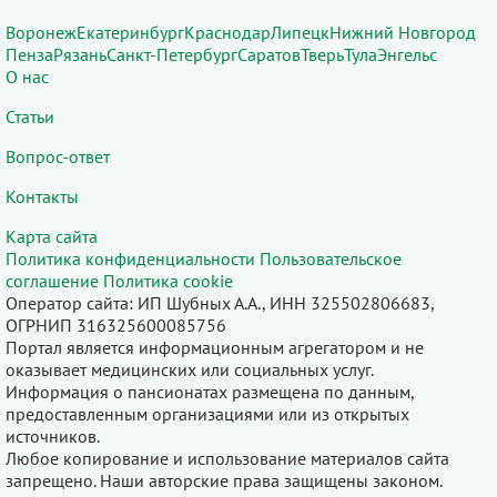
Воронеж
Екатеринбург
Краснодар
Липецк
Нижний Новгород
Пенза
Рязань
Санкт-Петербург
Саратов
Тверь
Тула
Энгельс
О нас
Статьи
Вопрос-ответ
Контакты
Карта сайта
Политика конфиденциальности
Пользовательское
соглашение
Политика cookie
Оператор сайта: ИП Шубных А.А., ИНН 325502806683,
ОГРНИП 316325600085756
Портал является информационным агрегатором и не
оказывает медицинских или социальных услуг.
Информация о пансионатах размещена по данным,
предоставленным организациями или из открытых
источников.
Любое копирование и использование материалов сайта
запрещено. Наши авторские права защищены законом.