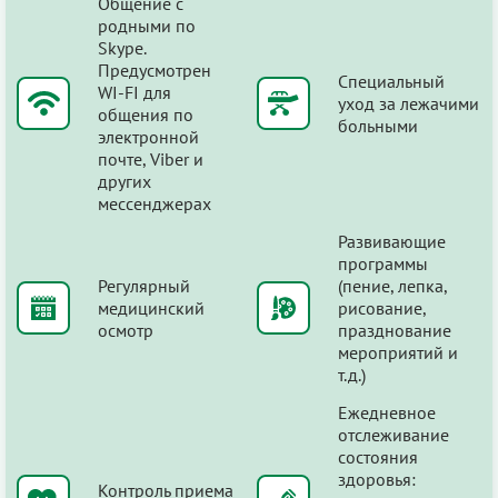
Общение с
родными по
Skype.
Предусмотрен
Специальный
WI-FI для
уход за лежачими
общения по
больными
электронной
почте, Viber и
других
мессенджерах
Развивающие
программы
Регулярный
(пение, лепка,
медицинский
рисование,
осмотр
празднование
мероприятий и
т.д.)
Ежедневное
отслеживание
состояния
здоровья:
Контроль приема