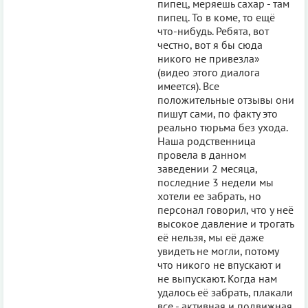
пипец, меряешь сахар - там
пипец. То в коме, то ещё
что-нибудь. Ребята, вот
честно, вот я бы сюда
никого не привезла»
(видео этого диалога
имеется). Все
положительные отзывы они
пишут сами, по факту это
реально тюрьма без ухода.
Наша родственница
провела в данном
заведении 2 месяца,
последние 3 недели мы
хотели ее забрать, но
персонал говорил, что у неё
высокое давление и трогать
её нельзя, мы её даже
увидеть не могли, потому
что никого не впускают и
не выпускают. Когда нам
удалось её забрать, плакали
все - активная и подвижная