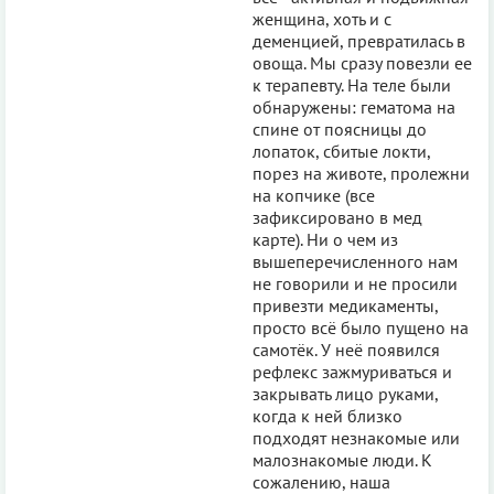
женщина, хоть и с
деменцией, превратилась в
овоща. Мы сразу повезли ее
к терапевту. На теле были
обнаружены: гематома на
спине от поясницы до
лопаток, сбитые локти,
порез на животе, пролежни
на копчике (все
зафиксировано в мед
карте). Ни о чем из
вышеперечисленного нам
не говорили и не просили
привезти медикаменты,
просто всё было пущено на
самотёк. У неё появился
рефлекс зажмуриваться и
закрывать лицо руками,
когда к ней близко
подходят незнакомые или
малознакомые люди. К
сожалению, наша