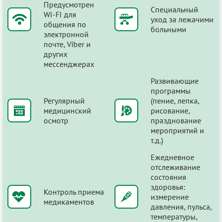
Предусмотрен
Специальный
WI-FI для
уход за лежачими
общения по
больными
электронной
почте, Viber и
других
мессенджерах
Развивающие
программы
Регулярный
(пение, лепка,
медицинский
рисование,
осмотр
празднование
мероприятий и
т.д.)
Ежедневное
отслеживание
состояния
здоровья:
Контроль приема
измерение
медикаментов
давления, пульса,
температуры,