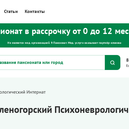
Статьи
Контакты
ионат в рассрочку от 0 до 12 ме
Не является мед. организацией. ⚕ Пансионат. Мед. услуги оказывает партнёр‑клиника
8
Е
ологический Интернат
еногорский Психоневрологич