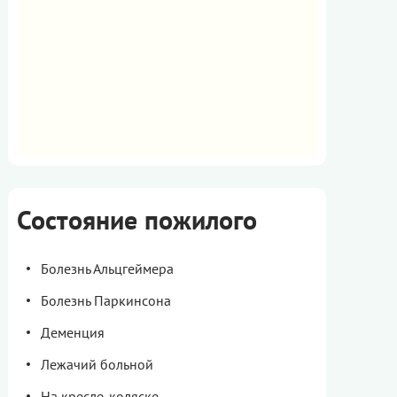
Состояние пожилого
Болезнь Альцгеймера
Болезнь Паркинсона
Деменция
Лежачий больной
На кресле-коляске