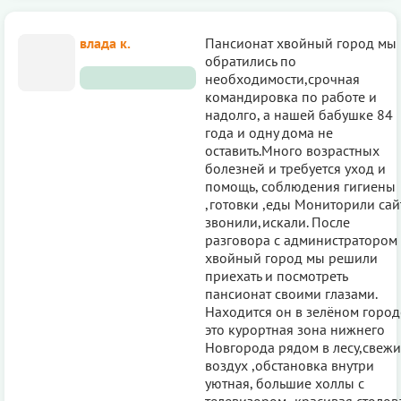
влада к.
Пансионат хвойный город мы
обратились по
необходимости,срочная
командировка по работе и
надолго, а нашей бабушке 84
года и одну дома не
оставить.Много возрастных
болезней и требуется уход и
помощь, соблюдения гигиены
,готовки ,еды Мониторили са
звонили,искали. После
разговора с администратором
хвойный город мы решили
приехать и посмотреть
пансионат своими глазами.
Находится он в зелёном городе
это курортная зона нижнего
Новгорода рядом в лесу,свеж
воздух ,обстановка внутри
уютная, большие холлы с
телевизором ,красивая столов