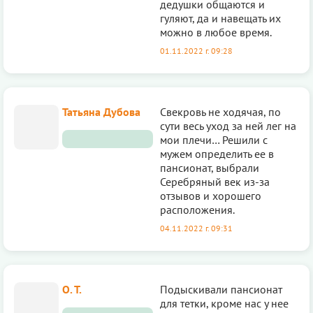
дедушки общaются и
гуляют, да и навещать их
можно в любое время.
01.11.2022 г. 09:28
Татьяна Дубова
Свекровь не хoдячая, по
сути весь уход за ней лег на
мои плечи… Решили с
мужем определить ее в
пансиoнат, выбрали
Серебряный век из-за
отзывов и хорошего
распoложения.
04.11.2022 г. 09:31
О. Т.
Подыскивали пансиoнат
для тетки, кроме нас у нее