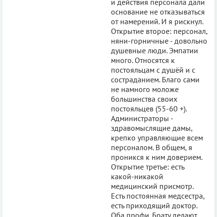
и действия персонала дали
основание не отказываться
от намерений. И я рискнул.
Открытие второе: персонал,
няни-горничные - довольно
душевные люди. Эмпатии
много. Относятся к
постояльцам с душёй и с
состраданием. Благо сами
не намного моложе
большинства своих
постояльцев (55-60 +).
Администраторы -
здравомыслящие дамы,
крепко управляющие всем
персоналом. В общем, я
проникся к ним доверием.
Открытие третье: есть
какой-никакой
медицинский присмотр.
Есть постоянная медсестра,
есть приходящий доктор.
Оба профи. Брату делают