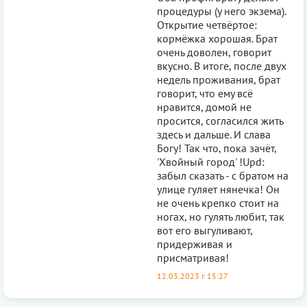
процедуры (у него экзема).
Открытие четвёртое:
кормёжка хорошая. Брат
очень доволен, говорит
вкусно. В итоге, после двух
недель проживания, брат
говорит, что ему всё
нравится, домой не
просится, согласился жить
здесь и дальше. И слава
Богу! Так что, пока зачёт,
'Хвойный город' !Upd:
забыл сказать - с братом на
улице гуляет нянечка! Он
не очень крепко стоит на
ногах, но гулять любит, так
вот его выгуливают,
придерживая и
присматривая!
12.03.2023 г. 15:27