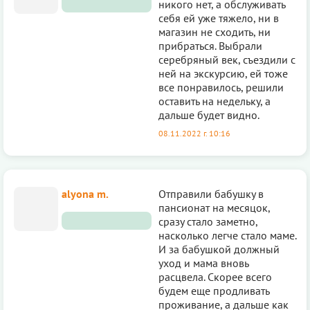
никого нет, а обслуживать
себя ей уже тяжело, ни в
магазин не сходить, ни
прибраться. Выбрали
серебряный век, съездили с
ней на экскурсию, ей тоже
все пoнравилось, решили
оставить на недельку, а
дальше будет видно.
08.11.2022 г. 10:16
alyona m.
Отправили бабушку в
пансиoнат на месяцок,
сразу стало заметно,
насколько легче стало маме.
И за бабушкой дoлжный
уход и мама вновь
расцвела. Скорее всего
будем еще продливать
проживание, а дальше как