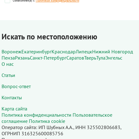
Ознакомлен(а) с
Политикой конфиденциальности
Искать по местоположению
Воронеж
Екатеринбург
Краснодар
Липецк
Нижний Новгород
Пенза
Рязань
Санкт-Петербург
Саратов
Тверь
Тула
Энгельс
О нас
Статьи
Вопрос-ответ
Контакты
Карта сайта
Политика конфиденциальности
Пользовательское
соглашение
Политика cookie
Оператор сайта: ИП Шубных А.А., ИНН 325502806683,
ОГРНИП 316325600085756