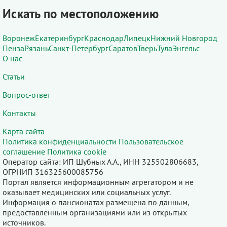
Искать по местоположению
Воронеж
Екатеринбург
Краснодар
Липецк
Нижний Новгород
Пенза
Рязань
Санкт-Петербург
Саратов
Тверь
Тула
Энгельс
О нас
Статьи
Вопрос-ответ
Контакты
Карта сайта
Политика конфиденциальности
Пользовательское
соглашение
Политика cookie
Оператор сайта: ИП Шубных А.А., ИНН 325502806683,
ОГРНИП 316325600085756
Портал является информационным агрегатором и не
оказывает медицинских или социальных услуг.
Информация о пансионатах размещена по данным,
предоставленным организациями или из открытых
источников.