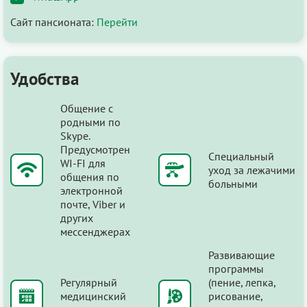
Сайт пансионата:
Перейти
Удобства
Общение с
родными по
Skype.
Предусмотрен
Специальный
WI-FI для
уход за лежачими
общения по
больными
электронной
почте, Viber и
других
мессенджерах
Развивающие
программы
Регулярный
(пение, лепка,
медицинский
рисование,