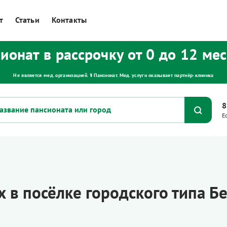
т
Статьи
Контакты
ионат в рассрочку от 0 до 12 ме
Не является мед. организацией. ⚕ Пансионат. Мед. услуги оказывает партнёр‑клиника
8
Е
 в посёлке городского типа Б