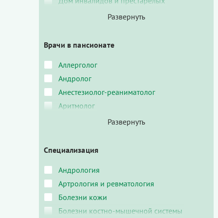
Дом инвалидов и престарелых
Врачи в пансионате
Аллерголог
Андролог
Анестезиолог-реаниматолог
Аритмолог
Специализация
Андрология
Артрология и ревматология
Болезни кожи
Болезни костно-мышечной системы