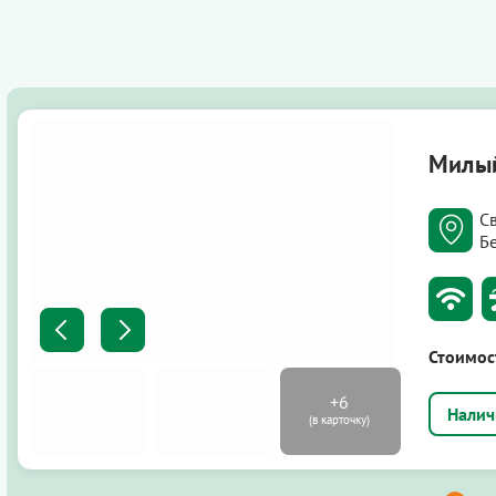
Милы
С
Б
Стоимос