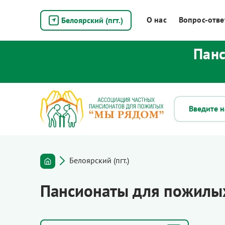
О нас
Вопрос-отве
Белоярский (пгт.)
Панс
Белоярский (пгт.)
Пансионаты для пожилых