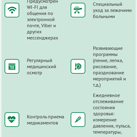
Предусмотрен
Специальный
WI-FI для
уход за лежачими
общения по
больными
электронной
почте, Viber и
других
мессенджерах
Развивающие
программы
Регулярный
(пение, лепка,
медицинский
рисование,
осмотр
празднование
мероприятий и
т.д.)
Ежедневное
отслеживание
состояния
здоровья:
Контроль приема
измерение
медикаментов
давления, пульса,
температуры,