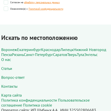
Согласен на
обработку персональных данных
Ознакомлен(а) с
Политикой конфиденциальности
Искать по местоположению
Воронеж
Екатеринбург
Краснодар
Липецк
Нижний Новгород
Пенза
Рязань
Санкт-Петербург
Саратов
Тверь
Тула
Энгельс
О нас
Статьи
Вопрос-ответ
Контакты
Карта сайта
Политика конфиденциальности
Пользовательское
соглашение
Политика cookie
Оператор сайта: ИП Шубных А.А., ИНН 325502806683,