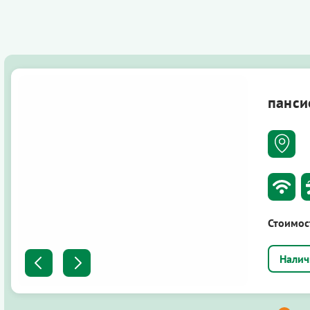
панси
Стоимос