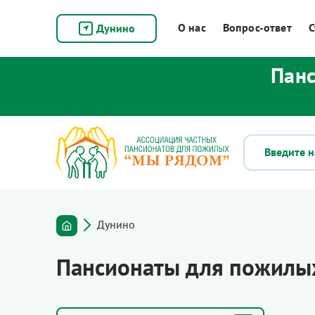
О нас
Вопрос-ответ
С
Дунино
Панс
Дунино
Пансионаты для пожилы