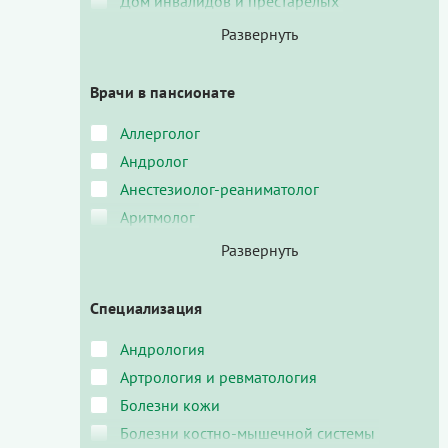
Дом инвалидов и престарелых
Врачи в пансионате
Аллерголог
Андролог
Анестезиолог-реаниматолог
Аритмолог
Специализация
Андрология
Артрология и ревматология
Болезни кожи
Болезни костно-мышечной системы