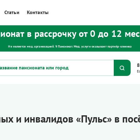
Статьи
Контакты
ионат в рассрочку от 0 до 12 ме
Не является мед. организацией. ⚕ Пансионат. Мед. услуги оказывает партнёр‑клиника
8
Е
ых и инвалидов «Пульс» в пос