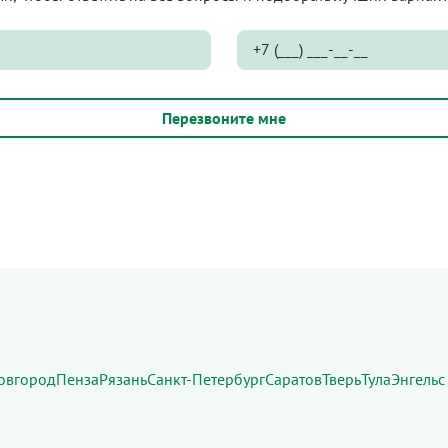
овгород
Пенза
Рязань
Санкт-Петербург
Саратов
Тверь
Тула
Энгельс