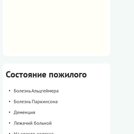
Состояние пожилого
Болезнь Альцгеймера
Болезнь Паркинсона
Деменция
Лежачий больной
На кресле-коляске