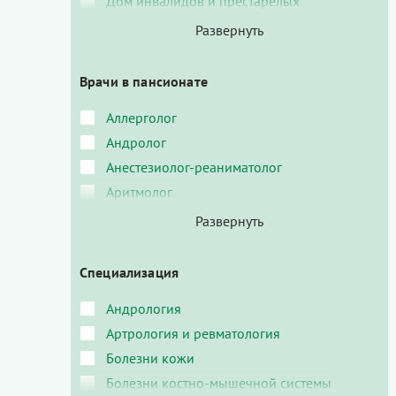
Дом инвалидов и престарелых
Врачи в пансионате
Аллерголог
Андролог
Анестезиолог-реаниматолог
Аритмолог
Специализация
Андрология
Артрология и ревматология
Болезни кожи
Болезни костно-мышечной системы