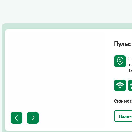
Пульс
С
п
З
Стоимос