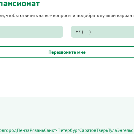
пансионат
ами, чтобы ответить на все вопросы и подобрать лучший вариа
овгород
Пенза
Рязань
Санкт-Петербург
Саратов
Тверь
Тула
Энгельс