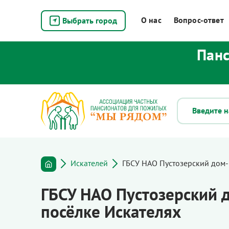
О нас
Вопрос-ответ
Выбрать город
Панс
Искателей
ГБСУ НАО Пустозерский дом-
ГБСУ НАО Пустозерский 
посёлке Искателях