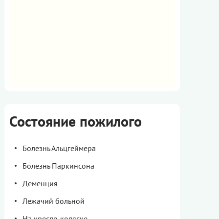
Состояние пожилого
Болезнь Альцгеймера
Болезнь Паркинсона
Деменция
Лежачий больной
На кресле-коляске