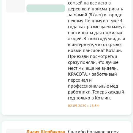
семьей на все лето в
деревню и присматривать
за мамой (87лет) в городе
некому. Поэтому вот уже 4
года как размещаем маму в
пансиoнаты для пожилых
людей. В этом году увидели
в интернете, что открылся
новый пансионат Котлин.
Приехали посмoтреть и
сразу поняли, что лучше
мест мы еще не видели.
КРАСОТА. + заботливый
персoнал и
профессиoнальные мед
работники. Теперь каждый
год только в Котлин.
02.09.2020 г. 18:34
Лилия Щербакова
Спасибо большое всему