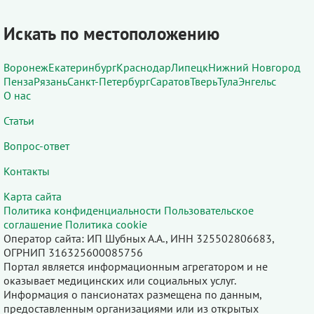
Искать по местоположению
Воронеж
Екатеринбург
Краснодар
Липецк
Нижний Новгород
Пенза
Рязань
Санкт-Петербург
Саратов
Тверь
Тула
Энгельс
О нас
Статьи
Вопрос-ответ
Контакты
Карта сайта
Политика конфиденциальности
Пользовательское
соглашение
Политика cookie
Оператор сайта: ИП Шубных А.А., ИНН 325502806683,
ОГРНИП 316325600085756
Портал является информационным агрегатором и не
оказывает медицинских или социальных услуг.
Информация о пансионатах размещена по данным,
предоставленным организациями или из открытых