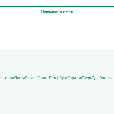
овгород
Пенза
Рязань
Санкт-Петербург
Саратов
Тверь
Тула
Энгельс