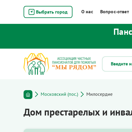
О нас
Вопрос-ответ
Выбрать город
Панс
Московский (пос.)
Милосердие
Дом престарелых и инва