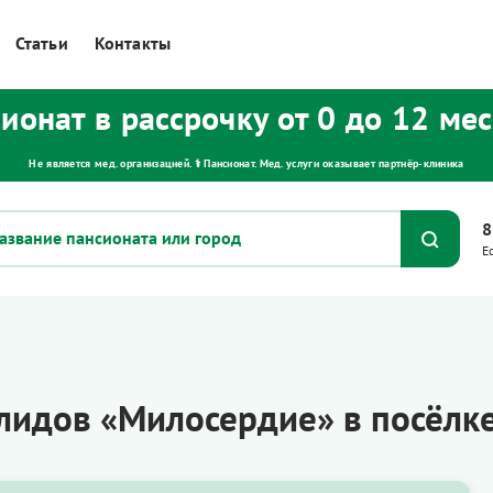
Статьи
Контакты
ионат в рассрочку от 0 до 12 ме
Не является мед. организацией. ⚕ Пансионат. Мед. услуги оказывает партнёр‑клиника
8
Е
лидов «Милосердие» в посёлк