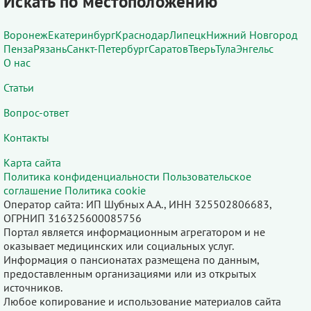
Искать по местоположению
Воронеж
Екатеринбург
Краснодар
Липецк
Нижний Новгород
Пенза
Рязань
Санкт-Петербург
Саратов
Тверь
Тула
Энгельс
О нас
Статьи
Вопрос-ответ
Контакты
Карта сайта
Политика конфиденциальности
Пользовательское
соглашение
Политика cookie
Оператор сайта: ИП Шубных А.А., ИНН 325502806683,
ОГРНИП 316325600085756
Портал является информационным агрегатором и не
оказывает медицинских или социальных услуг.
Информация о пансионатах размещена по данным,
предоставленным организациями или из открытых
источников.
Любое копирование и использование материалов сайта