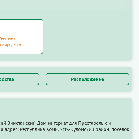
Рейтинг
рмируется
обства
Расположение
ий Зимстанский Дом-интернат для Престарелых и
й адрес: Республика Коми, Усть-Куломский район, поселок