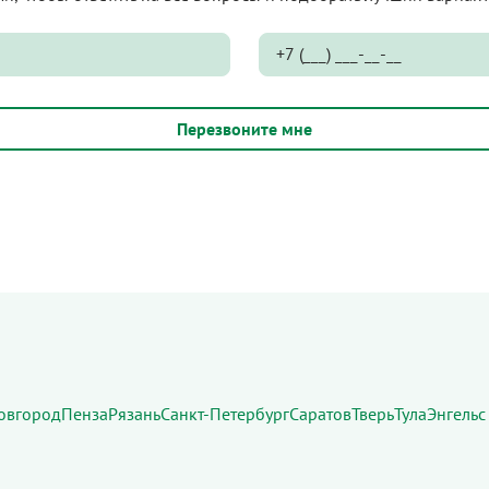
овгород
Пенза
Рязань
Санкт-Петербург
Саратов
Тверь
Тула
Энгельс