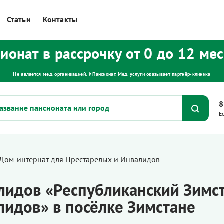
Статьи
Контакты
ионат в рассрочку от 0 до 12 ме
Не является мед. организацией. ⚕ Пансионат. Мед. услуги оказывает партнёр‑клиника
8
Е
Дом-интернат для Престарелых и Инвалидов
лидов «Республиканский Зимс
лидов» в посёлке Зимстане