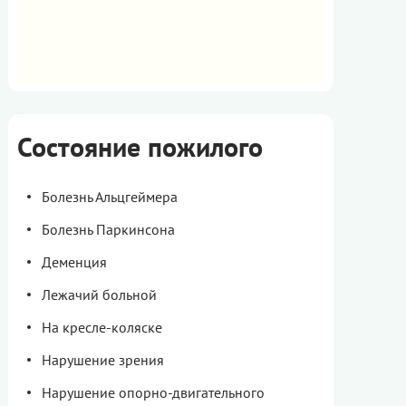
Состояние пожилого
Болезнь Альцгеймера
Болезнь Паркинсона
Деменция
Лежачий больной
На кресле-коляске
Нарушение зрения
Нарушение опорно-двигательного