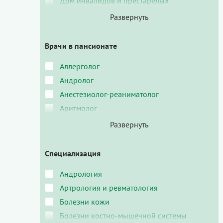
Дом инвалидов и престарелых
Врачи в пансионате
Аллерголог
Андролог
Анестезиолог-реаниматолог
Аритмолог
Специализация
Андрология
Артрология и ревматология
Болезни кожи
Болезни костно-мышечной системы