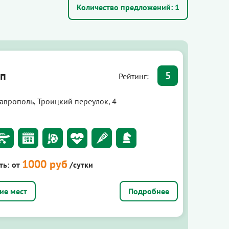
Количество предложений:
1
лп
5
Рейтинг:
таврополь, Троицкий переулок, 4
1000 руб
ть:
от
/сутки
Подробнее