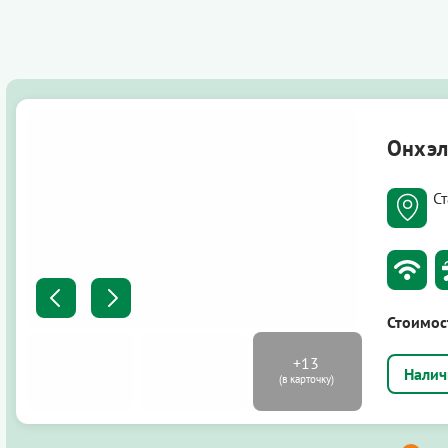
Онхэ
С
Стоимос