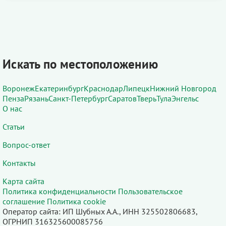
Искать по местоположению
Воронеж
Екатеринбург
Краснодар
Липецк
Нижний Новгород
Пенза
Рязань
Санкт-Петербург
Саратов
Тверь
Тула
Энгельс
О нас
Статьи
Вопрос-ответ
Контакты
Карта сайта
Политика конфиденциальности
Пользовательское
соглашение
Политика cookie
Оператор сайта: ИП Шубных А.А., ИНН 325502806683,
ОГРНИП 316325600085756