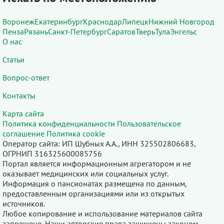
Воронеж
Екатеринбург
Краснодар
Липецк
Нижний Новгород
Пенза
Рязань
Санкт-Петербург
Саратов
Тверь
Тула
Энгельс
О нас
Статьи
Вопрос-ответ
Контакты
Карта сайта
Политика конфиденциальности
Пользовательское
соглашение
Политика cookie
Оператор сайта: ИП Шубных А.А., ИНН 325502806683,
ОГРНИП 316325600085756
Портал является информационным агрегатором и не
оказывает медицинских или социальных услуг.
Информация о пансионатах размещена по данным,
предоставленным организациями или из открытых
источников.
Любое копирование и использование материалов сайта
запрещено. Наши авторские права защищены законом.