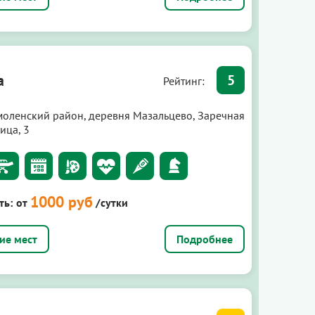
а
5
Рейтинг:
моленский район, деревня Мазальцево, Заречная
ица, 3
1000 руб
ть:
от
/сутки
Подробнее