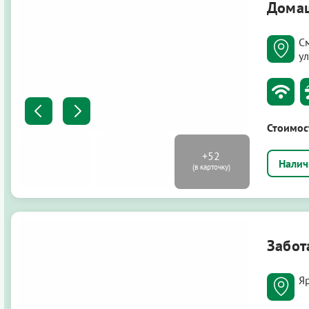
Домаш
С
ул
Стоимос
Забот
Я