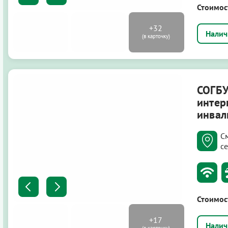
Стоимос
СОГБУ
интер
инвал
С
с
Стоимос