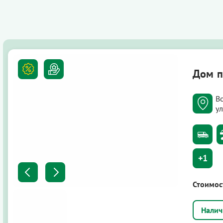
Дом п
Во
ул
+1
Стоимос