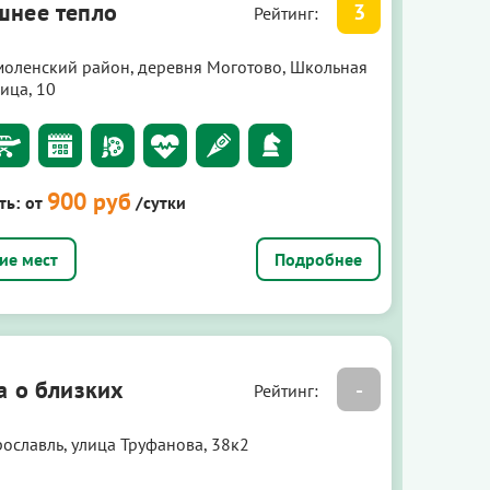
нее тепло
3
Рейтинг:
моленский район, деревня Моготово, Школьная
ица, 10
900 руб
ть:
от
/сутки
Подробнее
а о близких
-
Рейтинг:
рославль, улица Труфанова, 38к2