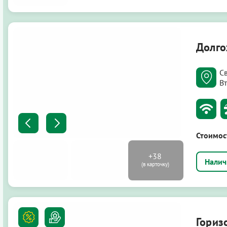
Долго
С
Вт
Стоимос
Гориз