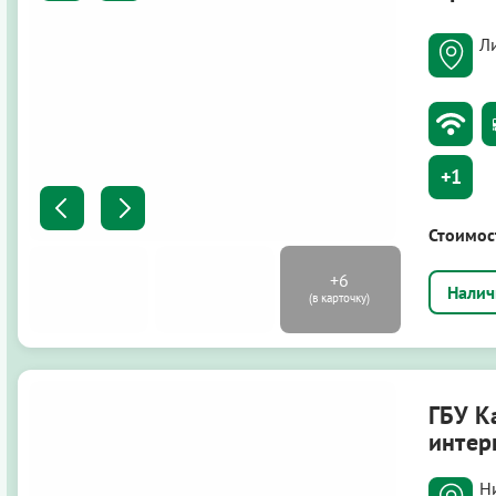
Ли
+1
Стоимос
ГБУ К
интер
Н