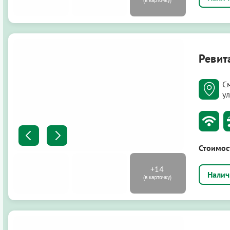
Ревит
С
ул
Стоимос