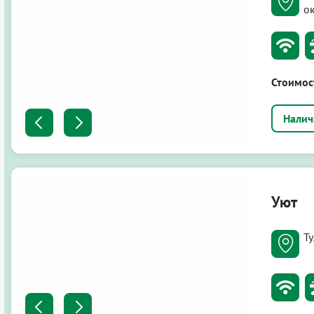
о
Стоимос
Уют
Ту