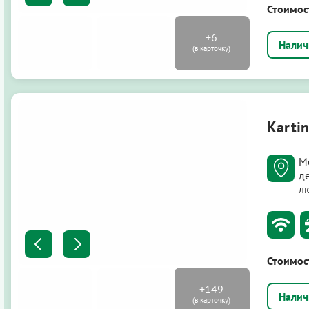
Стоимос
Kartin
М
д
л
Стоимос