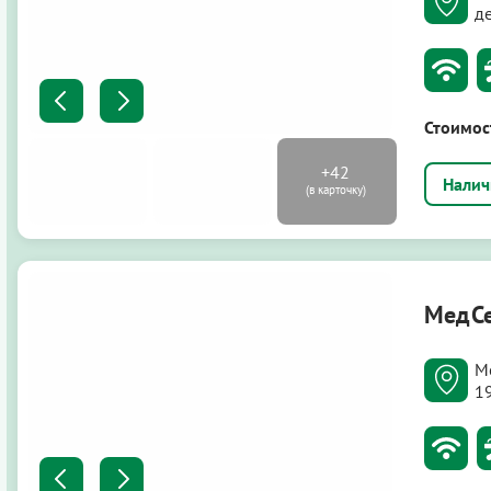
д
Стоимос
МедСе
Мо
1