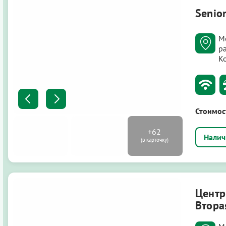
Senio
М
р
К
Стоимос
Центр
Втора