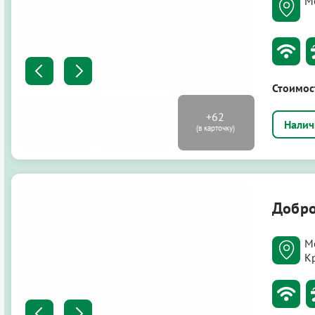
Мо
Стоимос
Добро
М
К