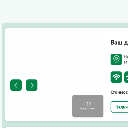
Ваш 
Н
М
Стоимос