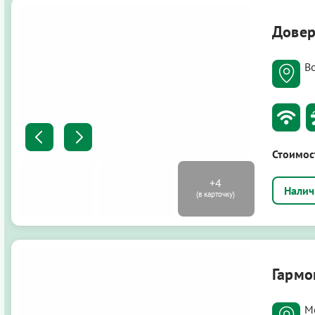
Дове
В
Стоимос
Гармо
М