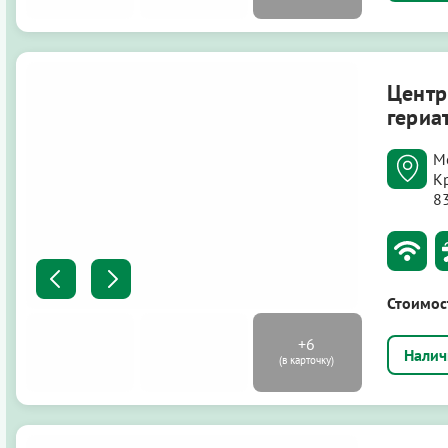
Центр
гериа
М
К
8
Стоимос