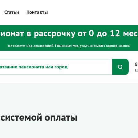
Статьи
Контакты
ионат в рассрочку от 0 до 12 ме
Не является мед. организацией. ⚕ Пансионат. Мед. услуги оказывает партнёр‑клиника
8
Е
 системой оплаты