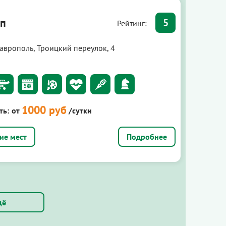
лп
5
Рейтинг:
таврополь, Троицкий переулок, 4
1000 руб
ть:
от
/сутки
Подробнее
щё