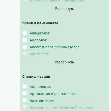
Дом инвалидов и престарелых
Врачи в пансионате
Аллерголог
Андролог
Анестезиолог-реаниматолог
Аритмолог
Специализация
Андрология
Артрология и ревматология
Болезни кожи
Болезни костно-мышечной системы