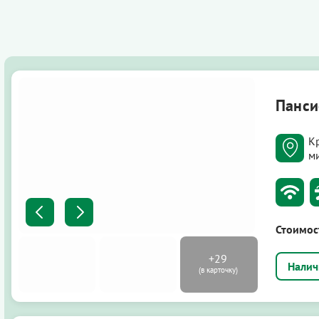
Панси
К
м
Стоимос