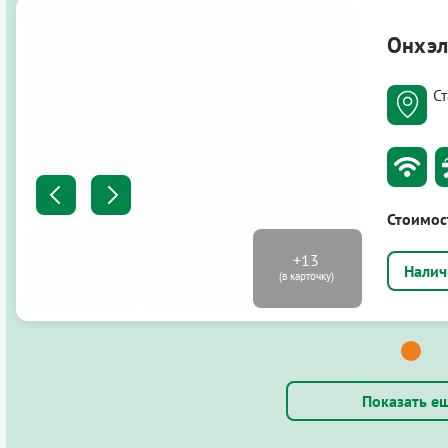
Онхэ
С
Стоимос
Показать е