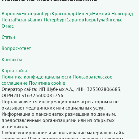
Воронеж
Екатеринбург
Краснодар
Липецк
Нижний Новгород
Пенза
Рязань
Санкт-Петербург
Саратов
Тверь
Тула
Энгельс
О нас
Статьи
Вопрос-ответ
Контакты
Карта сайта
Политика конфиденциальности
Пользовательское
соглашение
Политика cookie
Оператор сайта: ИП Шубных А.А., ИНН 325502806683,
ОГРНИП 316325600085756
Портал является информационным агрегатором и не
оказывает медицинских или социальных услуг.
Информация о пансионатах размещена по данным,
предоставленным организациями или из открытых
источников.
Любое копирование и использование материалов сайта
запрещено. Наши авторские права защищены законом.