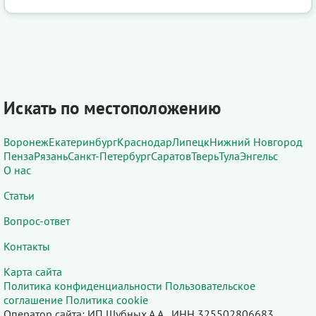
Искать по местоположению
Воронеж
Екатеринбург
Краснодар
Липецк
Нижний Новгород
Пенза
Рязань
Санкт-Петербург
Саратов
Тверь
Тула
Энгельс
О нас
Статьи
Вопрос-ответ
Контакты
Карта сайта
Политика конфиденциальности
Пользовательское
соглашение
Политика cookie
Оператор сайта: ИП Шубных А.А., ИНН 325502806683,