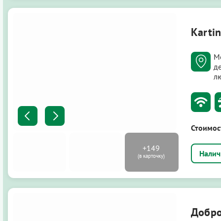
Kartin
М
д
л
Стоимос
Добр