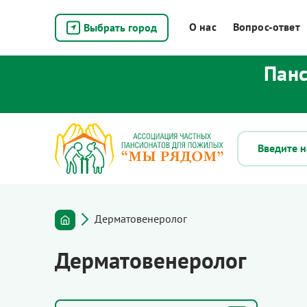
О нас
Вопрос-ответ
Выбрать город
Панс
Дерматовенеролог
Дерматовенеролог