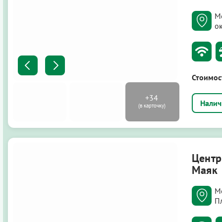
М
ок
Стоимос
Центр
Маяк
М
Пл