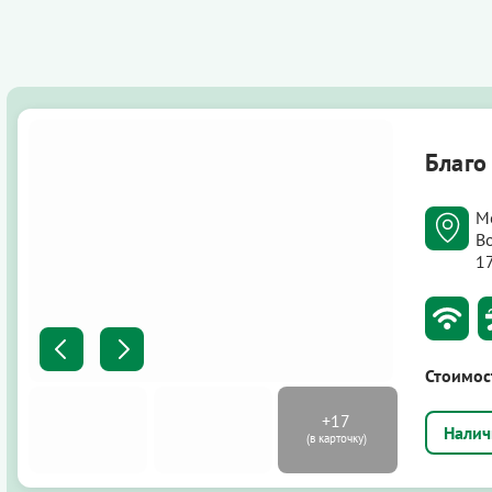
Благо
М
Во
1
Стоимос