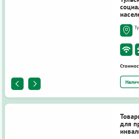
социа
насел
Ту
Стоимос
Товар
для п
инвал