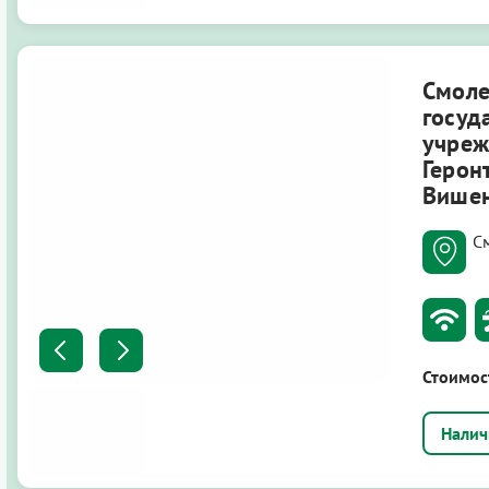
Смоле
госуд
учре
Герон
Више
С
Стоимос