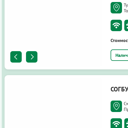
Т
Т
Стоимос
СОГБ
С
П