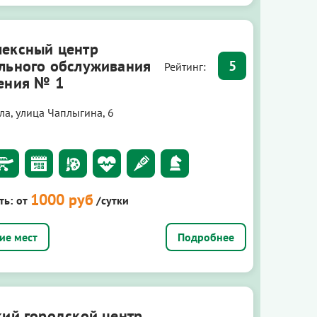
ексный центр
льного обслуживания
5
Рейтинг:
ения № 1
ла, улица Чаплыгина, 6
1000 руб
ть:
от
/сутки
Подробнее
кий городской центр