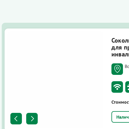
Сокол
для п
инвал
Во
Стоимос