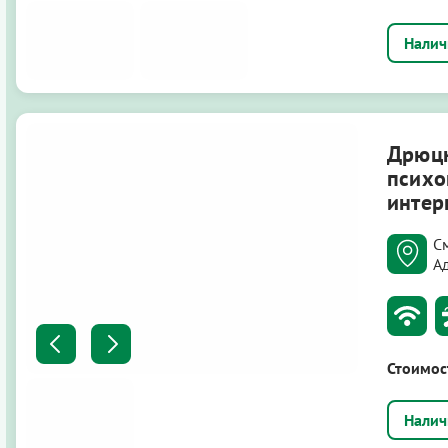
Дрюц
психо
интер
С
А
Стоимос