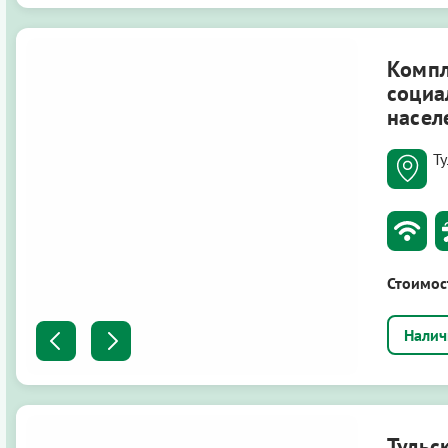
Компл
социа
насел
Ту
Стоимос
Тульс