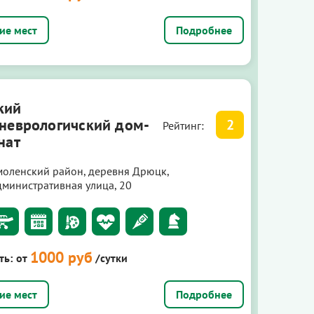
Подробнее
кий
неврологичский дом-
2
Рейтинг:
нат
моленский район, деревня Дрюцк,
дминистративная улица, 20
1000 руб
ть:
от
/сутки
Подробнее