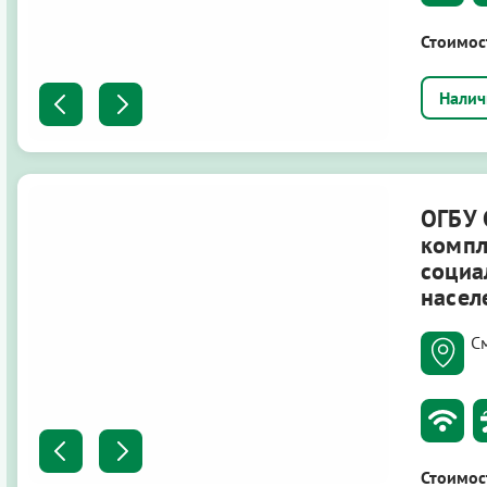
Стоимос
ОГБУ 
компл
социа
насел
С
Стоимос