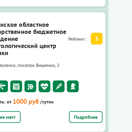
нское областное
арственное бюджетное
ждение
3
Рейтинг:
тологический центр
нки
моленск, поселок Вишенки, 2
1000 руб
ть:
от
/сутки
Подробнее