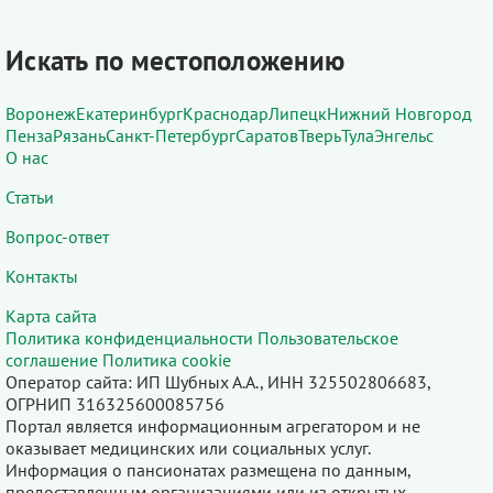
Искать по местоположению
Воронеж
Екатеринбург
Краснодар
Липецк
Нижний Новгород
Пенза
Рязань
Санкт-Петербург
Саратов
Тверь
Тула
Энгельс
О нас
Статьи
Вопрос-ответ
Контакты
Карта сайта
Политика конфиденциальности
Пользовательское
соглашение
Политика cookie
Оператор сайта: ИП Шубных А.А., ИНН 325502806683,
ОГРНИП 316325600085756
Портал является информационным агрегатором и не
оказывает медицинских или социальных услуг.
Информация о пансионатах размещена по данным,
предоставленным организациями или из открытых