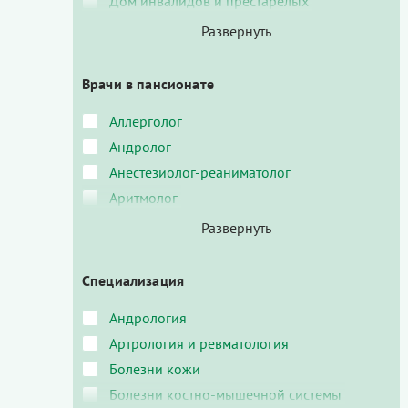
Дом инвалидов и престарелых
Врачи в пансионате
Аллерголог
Андролог
Анестезиолог-реаниматолог
Аритмолог
Специализация
Андрология
Артрология и ревматология
Болезни кожи
Болезни костно-мышечной системы