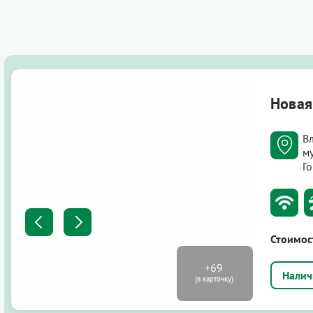
Новая
В
м
Г
Стоимос