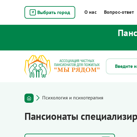
О нас
Вопрос-ответ
Выбрать город
Панс
Психология и психотерапия
Пансионаты специализир