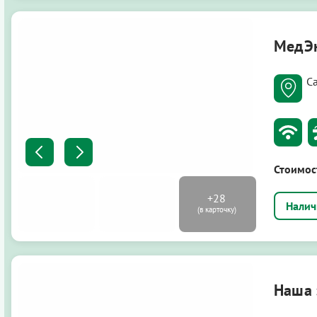
МедЭк
Са
Стоимос
Наша 