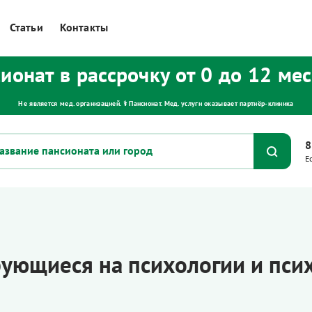
Статьи
Контакты
ионат в рассрочку от 0 до 12 ме
Не является мед. организацией. ⚕ Пансионат. Мед. услуги оказывает партнёр‑клиника
8
Е
ующиеся на психологии и пси