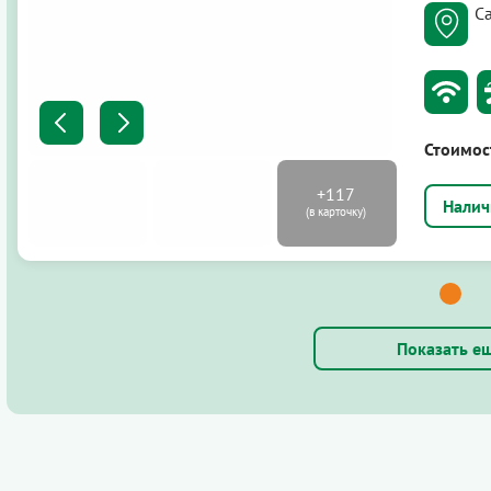
Са
Стоимос
Показать е