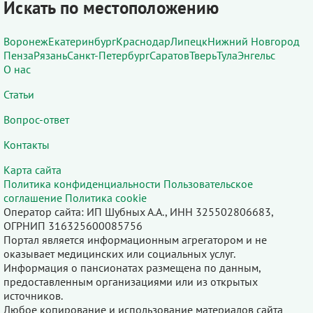
Искать по местоположению
Воронеж
Екатеринбург
Краснодар
Липецк
Нижний Новгород
Пенза
Рязань
Санкт-Петербург
Саратов
Тверь
Тула
Энгельс
О нас
Статьи
Вопрос-ответ
Контакты
Карта сайта
Политика конфиденциальности
Пользовательское
соглашение
Политика cookie
Оператор сайта: ИП Шубных А.А., ИНН 325502806683,
ОГРНИП 316325600085756
Портал является информационным агрегатором и не
оказывает медицинских или социальных услуг.
Информация о пансионатах размещена по данным,
предоставленным организациями или из открытых
источников.
Любое копирование и использование материалов сайта