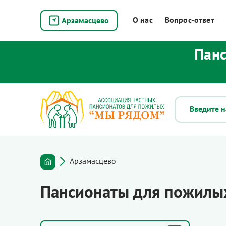
О нас
Вопрос-ответ
Арзамасцево
Панс
Арзамасцево
Пансионаты для пожилых