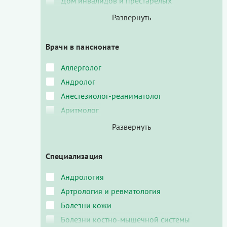
Дом инвалидов и престарелых
Врачи в пансионате
Аллерголог
Андролог
Анестезиолог-реаниматолог
Аритмолог
Специализация
Андрология
Артрология и ревматология
Болезни кожи
Болезни костно-мышечной системы