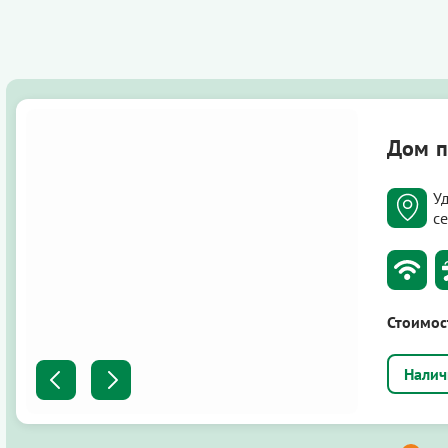
Дом п
У
се
Стоимос