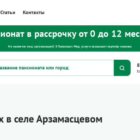
Статьи
Контакты
ионат в рассрочку от 0 до 12 ме
Не является мед. организацией. ⚕ Пансионат. Мед. услуги оказывает партнёр‑клиника
8
Е
 в селе Арзамасцевом