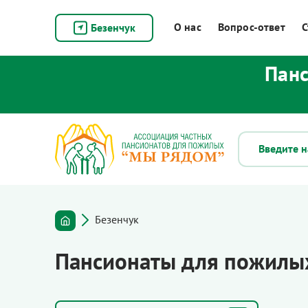
О нас
Вопрос-ответ
С
Безенчук
Панс
Безенчук
Пансионаты для пожилых