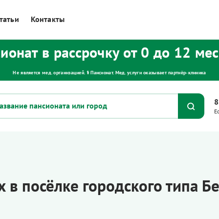
татьи
Контакты
ионат в рассрочку от 0 до 12 ме
Не является мед. организацией. ⚕ Пансионат. Мед. услуги оказывает партнёр‑клиника
8
Е
 в посёлке городского типа Б