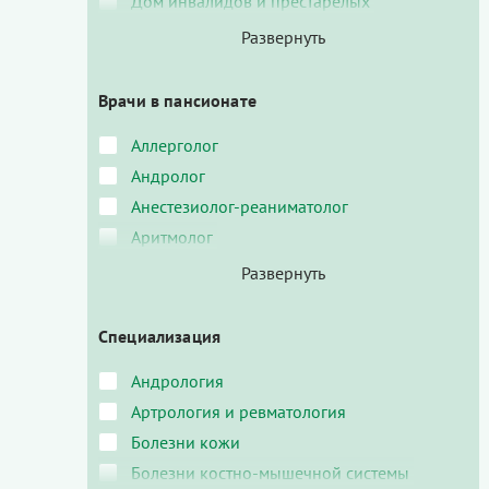
Дом инвалидов и престарелых
Врачи в пансионате
Аллерголог
Андролог
Анестезиолог-реаниматолог
Аритмолог
Специализация
Андрология
Артрология и ревматология
Болезни кожи
Болезни костно-мышечной системы