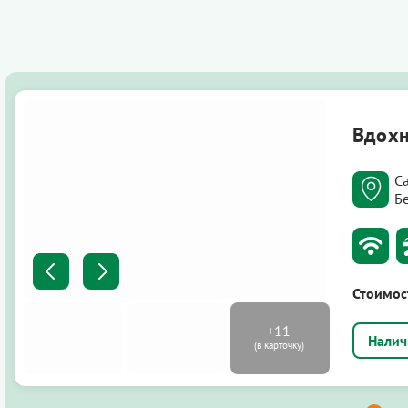
Вдохн
С
Бе
Стоимос