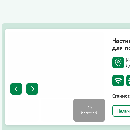
Частн
для п
М
Д
Стоимос