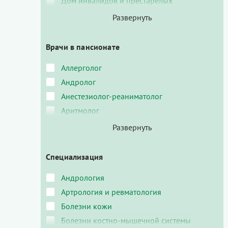
Дом инвалидов и престарелых
Врачи в пансионате
Аллерголог
Андролог
Анестезиолог-реаниматолог
Аритмолог
Специализация
Андрология
Артрология и ревматология
Болезни кожи
Болезни костно-мышечной системы